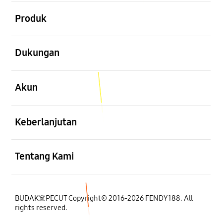
Buka
Produk
Buka
Dukungan
Buka
Akun
Buka
Keberlanjutan
Buka
Tentang Kami
BUDAK☠️PECUT Copyright© 2016-2026 FENDY188. All
rights reserved.